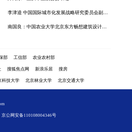
李津逵 中国国际城市化发展战略研究委员会副主任、中国（深圳）综合开发研究院资深研究员
南国良：中国农业大学北京东方畅想建筑设计有限公司总经理
保部
工信部
农业农村部
社
搜狐焦点网
新浪乐居
搜房
京科技大学
北京林业大学
北京交通大学
com
京公网安备110108004346号