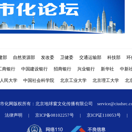
建部
自然资源部
发改委
卫健委
交通运输部
科技部
环
工商银行
中国建设银行
招商银行
兴业银行
新华社
中新
人民大学
中国社会科学院
北京工业大学
北京理工大学
北
城市化网版权所有：北京地球窗文化传播有限公司
service@ciudsrc.
法律声明
|
京ICP备08102257号
|
京ICP证110053号
|