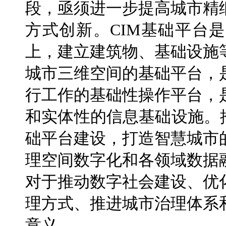
段，亟须进一步提高城市精
方式创新。CIM基础平台
上，建立建筑物、基础设施
城市三维空间的基础平台，
行工作的基础性操作平台，
和实体性的信息基础设施。
础平台建设，打造智慧城市
理空间数字化和各领域数据
对于推动数字社会建设、优
理方式、推进城市治理体系
意义。