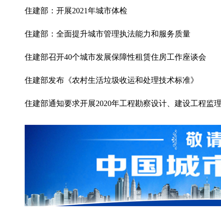
住建部：开展2021年城市体检
住建部：全面提升城市管理执法能力和服务质量​
住建部召开40个城市发展保障性租赁住房工作座谈会
住建部发布《农村生活垃圾收运和处理技术标准》
住建部通知要求开展2020年工程勘察设计、建设工程监