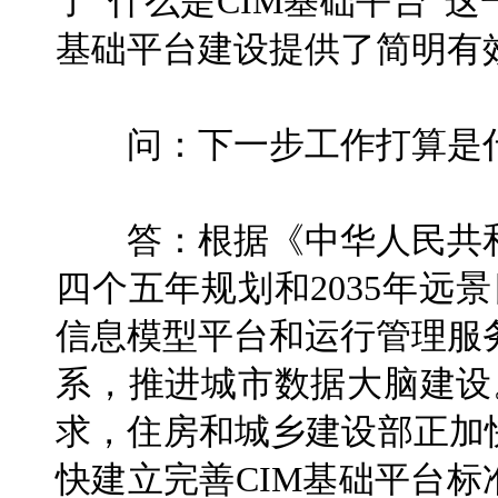
了“什么是CIM基础平台”
基础平台建设提供了简明有
问：下一步工作打算是
答：根据《中华人民共和
四个五年规划和2035年远
信息模型平台和运行管理服
系，推进城市数据大脑建设
求，住房和城乡建设部正加
快建立完善CIM基础平台标