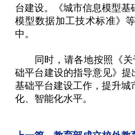
台建设。《城市信息模型基
模型数据加工技术标准》
中。
同时，请各地按照《关于开
础平台建设的指导意见》提
基础平台建设工作，提升城
化、智能化水平。