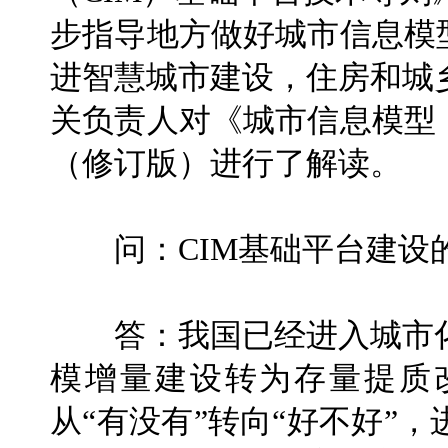
步指导地方做好城市信息模
进智慧城市建设，住房和城
关负责人对《城市信息模型
（修订版）进行了解读。
问：CIM基础平台建设
答：我国已经进入城市化
模增量建设转为存量提质
从“有没有”转向“好不好”